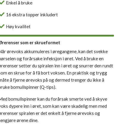
Enkel å bruke
16 ekstra topper inkludert
Høy kvalitet
Ørerenser som er skrueformet
Når ørevoks akkumuleres i øregangene, kan det svekke
hørselen og forårsake infeksjon i øret. Ved å bruke en
ørerenser setter du spiralen inn i øret og snurrer den rundt
som en skrue for å få bort voksen. En praktisk og trygg
måte å fjerne ørevoks på og dermed trenger du ikke å
bruke bomullspinner (Q-tips).
Med bomullspinner kan du forårsak smerte ved å skyve
voks dypere inn i øret, som kan være skadelig men med
ørerenser spiralen er det enkelt å fjerne ørevoks og
rengjøre ørene dine.