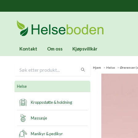
Kontakt
Om oss
Kjøpsvillkår
Hjem
Helse
Ørerenser (s
Helse
Kroppsstøtte & holdning
Massasje
Manikyr & pedikyr