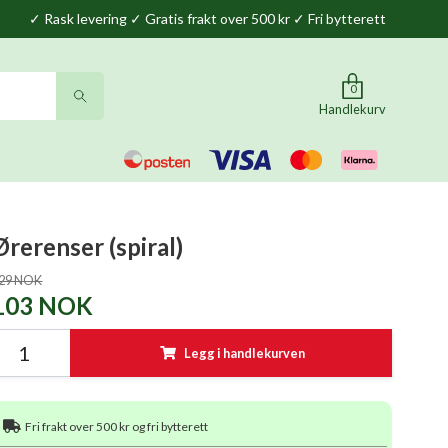
✓ Rask levering ✓ Gratis frakt over 500 kr ✓ Fri bytterett
0
Handlekurv
Ørerenser (spiral)
29 NOK
103 NOK
Legg i handlekurven
Fri frakt over 500 kr og fri bytterett