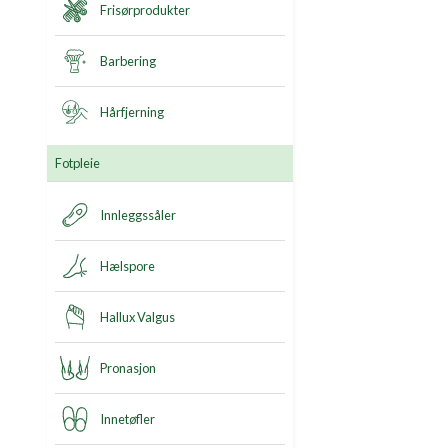
Frisørprodukter
Barbering
Hårfjerning
Fotpleie
Innleggssåler
Hælspore
Hallux Valgus
Pronasjon
Innetøfler