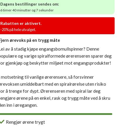
Dagens bestillinger sendes om:
6 timer 40 minutter og 6 sekunder
Rabatten er aktivert.
-20% på hele utvalget.
Fjern ørevoks på en trygg måte
Lei av å stadig kjøpe engangsbomullspinner? Denne
populære og varige spiralformede ørerenseren sparer deg
for gjenkjøp og beskytter miljøet mot engangsprodukter!
I motsetning til vanlige ørerensere, så forsvinner
ørevoksen umiddelbart med en spiralrørelse uten risiko
for å trenge for dypt. Ørerenseren med spiral lar deg
rengjøre ørene på en enkel, rask og trygg måte ved å skru
den inn i øregangen.
Rengjør ørene trygt