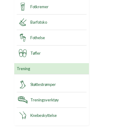
Fotkremer
Barfotsko
Fothelse
Tøfler
Trening
Støttestrømper
Treningsverktøy
Knebeskyttelse