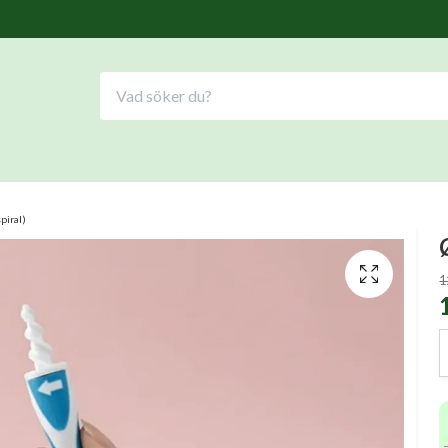
piral)
1