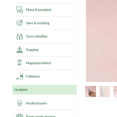
Munn & tannpleie
Søvn & snorking
Fjern cellulitter
Kopping
Magnetarmbånd
Fotlenker
Hudpleie
Ansiktsmaske
Poser under øynene