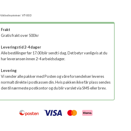
rtikkelnummer:
VT-003
Frakt
Gratis frakt over 500 kr
Leveringstid 2-4 dager
Alle bestillinger før 17.00 blir sendt i dag. Det betyr vanligvis at du
har leveransen innen 2-4 arbeidsdager.
Levering
Vi sender alle pakker med Posten og våre forsendelser leveres
normalt direkte i postkassen din. Hvis pakken ikke får plass sendes
den til nærmeste postkontor og du blir varslet via SMS eller brev.