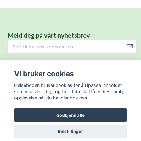
Meld deg på vårt nyhetsbrev
Helseprodukter for deg.
Vi bruker cookies
Kontaktinformasjon
Helseboden bruker cookies for å tilpasse innholdet
som vises for deg, og for at du skal få en best mulig
opplevelse når du handler hos oss.
Hjelp
Godkjenn alle
Innstillinger
© 2026 Helseboden
Powered by Quickbutik