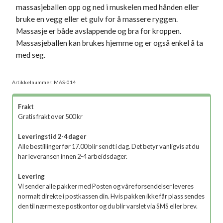
massasjeballen opp og ned i muskelen med hånden eller
bruke en vegg eller et gulv for å massere ryggen.
Massasje er både avslappende og bra for kroppen.
Massasjeballen kan brukes hjemme og er også enkel å ta
med seg.
Artikkelnummer:
MAS-014
Frakt
Gratis frakt over 500 kr
Leveringstid 2-4 dager
Alle bestillinger før 17.00 blir sendt i dag. Det betyr vanligvis at du
har leveransen innen 2-4 arbeidsdager.
Levering
Vi sender alle pakker med Posten og våre forsendelser leveres
normalt direkte i postkassen din. Hvis pakken ikke får plass sendes
den til nærmeste postkontor og du blir varslet via SMS eller brev.