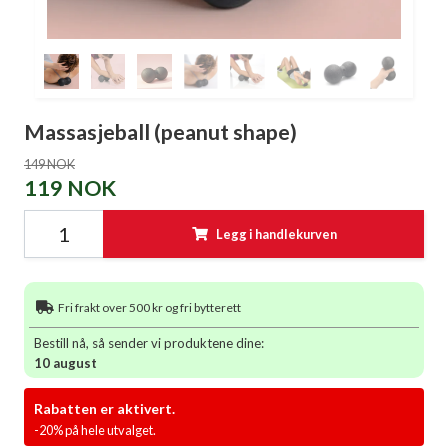
Massasjeball (peanut shape)
149 NOK
119 NOK
Legg i handlekurven
Fri frakt over 500 kr og fri bytterett
Bestill nå, så sender vi produktene dine:
10 august
Rabatten er aktivert.
-20% på hele utvalget.