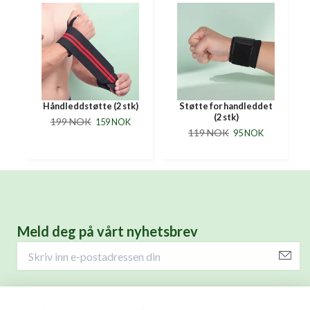
e
Håndleddstøtte (2 stk)
Støtte for handleddet
(2 stk)
199 NOK
159 NOK
119 NOK
95 NOK
Meld deg på vårt nyhetsbrev
Helseprodukter for deg.