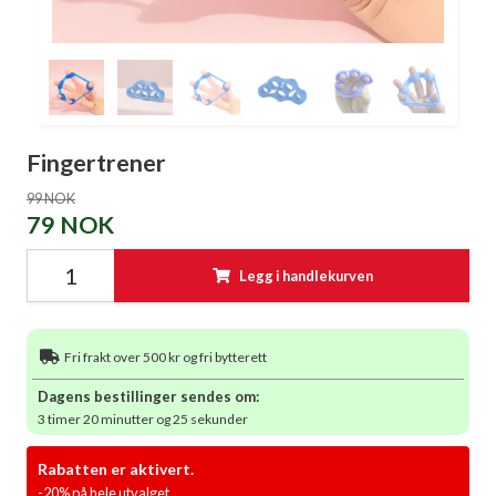
Fingertrener
99 NOK
79 NOK
Legg i handlekurven
Fri frakt over 500 kr og fri bytterett
Dagens bestillinger sendes om:
3 timer 20 minutter og 25 sekunder
Rabatten er aktivert.
-20% på hele utvalget.