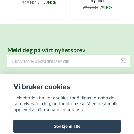
og ledd
349 NOK
279 NOK
99 NOK
79 NOK
Meld deg på vårt nyhetsbrev
Helseprodukter for deg.
Vi bruker cookies
Kontaktinformasjon
Helseboden bruker cookies for å tilpasse innholdet
som vises for deg, og for at du skal få en best mulig
opplevelse når du handler hos oss.
Hjelp
Godkjenn alle