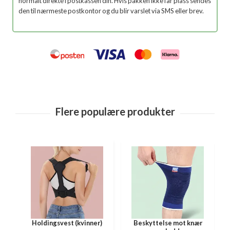
normalt direkte i postkassen din. Hvis pakken ikke får plass sendes
den til nærmeste postkontor og du blir varslet via SMS eller brev.
t
Holdingsvest (kvinner)
Beskyttelse mot knær