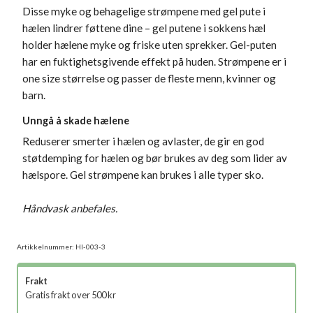
Disse myke og behagelige strømpene med gel pute i
hælen lindrer føttene dine – gel putene i sokkens hæl
holder hælene myke og friske uten sprekker. Gel-puten
har en fuktighetsgivende effekt på huden. Strømpene er i
one size størrelse og passer de fleste menn, kvinner og
barn.
Unngå å skade hælene
Reduserer smerter i hælen og avlaster, de gir en god
støtdemping for hælen og bør brukes av deg som lider av
hælspore. Gel strømpene kan brukes i alle typer sko.
Håndvask anbefales.
Artikkelnummer:
HI-003-3
Frakt
Gratis frakt over 500 kr