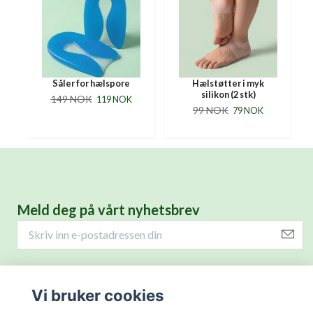
)
Såler for hælspore
Hælstøtter i myk
silikon (2 stk)
149 NOK
119 NOK
99 NOK
79 NOK
Meld deg på vårt nyhetsbrev
Helseprodukter for deg.
Vi bruker cookies