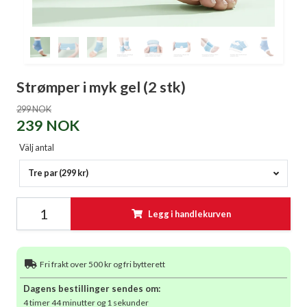
Strømper i myk gel (2 stk)
299 NOK
239 NOK
Välj antal
Tre par (299 kr)
Legg i handlekurven
Fri frakt over 500 kr og fri bytterett
Dagens bestillinger sendes om:
4 timer 44 minutter og 1 sekunder