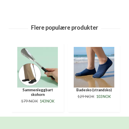
Sammenleggbart
Badesko (strandsko)
skohorn
129 NOK
103 NOK
179 NOK
143 NOK