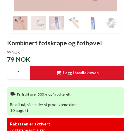
Kombinert fotskrape og fothøvel
99 NOK
79 NOK
Legg i handlekurven
Fri frakt over 500 kr og fri bytterett
Bestill nå, så sender vi produktene dine:
10 august
Rabatten er aktivert.
-20% på hele utvalget.