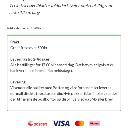
Ti ekstra høvelblad er inkludert. Veier omtrent 25gram,
cirka 12 cm lang
Artikkelnummer:
FF-006
Frakt
Gratis frakt over 500 kr
Leveringstid 2-4 dager
Alle bestillinger før 17.00 blir sendt i dag. Det betyr vanligvis at du
har leveransen innen 2-4 arbeidsdager.
Levering
Vi sender alle pakker med Posten og våre forsendelser leveres
normalt direkte i postkassen din. Hvis pakken ikke får plass sendes
den til nærmeste postkontor og du blir varslet via SMS eller brev.