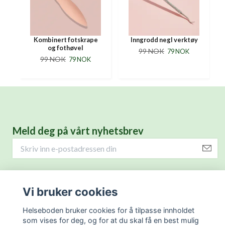
Kombinert fotskrape
Inngrodd negl verktøy
og fothøvel
99 NOK
79 NOK
99 NOK
79 NOK
Meld deg på vårt nyhetsbrev
Helseprodukter for deg.
Vi bruker cookies
Kontaktinformasjon
Helseboden bruker cookies for å tilpasse innholdet
som vises for deg, og for at du skal få en best mulig