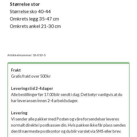
Størrelse stor
Størrelse sko 40-44
Omkrets legg 35-47 cm
Omkrets ankel 21-30 cm
Artikkelnummer:
SS-010-S
Frakt
Gratis frakt over 500 kr
Leveringstid 2-4 dager
Alle bestillinger før 17.00 blir sendt i dag. Det betyr vanligvis at du
har leveransen innen 2-4 arbeidsdager.
Levering
Vi sender alle pakker med Posten og våre forsendelser leveres
normalt direkte i postkassen din. Hvis pakken ikke får plass sendes
den til nærmeste postkontor og du blir varslet via SMS eller brev.