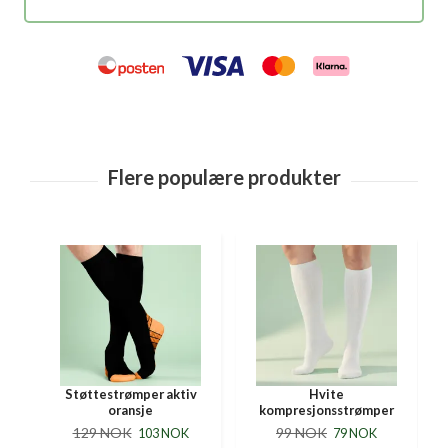
r
Støttestrømper aktiv
Hvite
oransje
kompresjonsstrømper
129 NOK
99 NOK
103 NOK
79 NOK