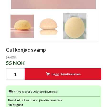
Gul konjac svamp
69 NOK
55 NOK
Legg i handlekurven
Fri frakt over 500 kr og fri bytterett
Bestill nå, så sender vi produktene dine:
10 august