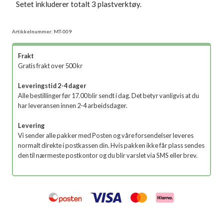
Setet inkluderer totalt 3 plastverktøy.
Artikkelnummer:
MT-009
Frakt
Gratis frakt over 500 kr
Leveringstid 2-4 dager
Alle bestillinger før 17.00 blir sendt i dag. Det betyr vanligvis at du
har leveransen innen 2-4 arbeidsdager.
Levering
Vi sender alle pakker med Posten og våre forsendelser leveres
normalt direkte i postkassen din. Hvis pakken ikke får plass sendes
den til nærmeste postkontor og du blir varslet via SMS eller brev.