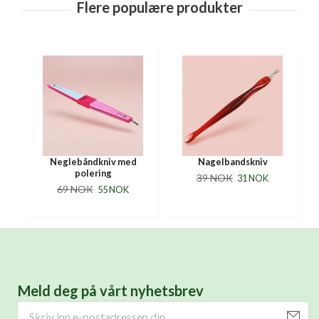
Neglebåndkniv med
Nagelbandskniv
polering
39 NOK
31 NOK
69 NOK
55 NOK
Meld deg på vårt nyhetsbrev