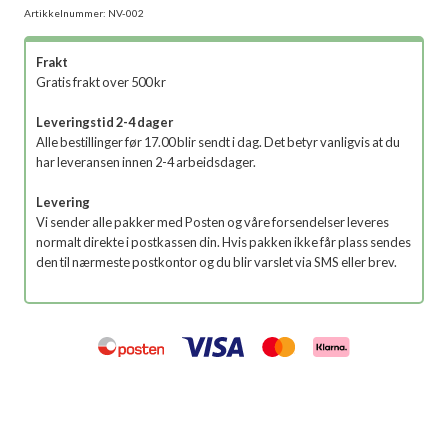
Artikkelnummer:
NV-002
Frakt
Gratis frakt over 500 kr
Leveringstid 2-4 dager
Alle bestillinger før 17.00 blir sendt i dag. Det betyr vanligvis at du
har leveransen innen 2-4 arbeidsdager.
Levering
Vi sender alle pakker med Posten og våre forsendelser leveres
normalt direkte i postkassen din. Hvis pakken ikke får plass sendes
den til nærmeste postkontor og du blir varslet via SMS eller brev.