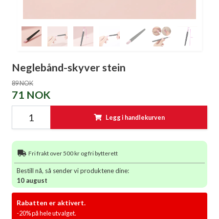
Neglebånd-skyver stein
89 NOK
71 NOK
Legg i handlekurven
Fri frakt over 500 kr og fri bytterett
Bestill nå, så sender vi produktene dine:
10 august
Rabatten er aktivert.
-20% på hele utvalget.