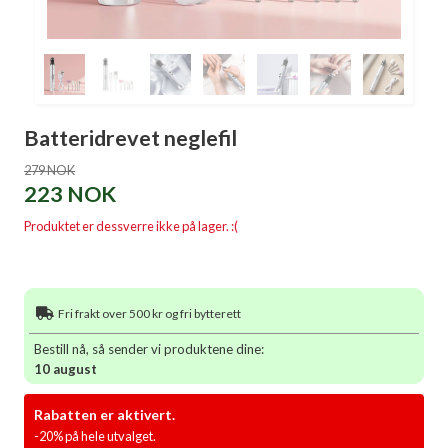
Batteridrevet neglefil
279 NOK
223 NOK
Produktet er dessverre ikke på lager. :(
Fri frakt over 500 kr og fri bytterett
Bestill nå, så sender vi produktene dine:
10 august
Rabatten er aktivert.
-20% på hele utvalget.