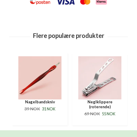
Nagelbandskniv
Neglklippere
(roterende)
39 NOK
31 NOK
69 NOK
55 NOK