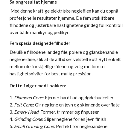
Salongresultat hjemme
Med denne kraftige elektriske neglefilen kan du oppnå
profesjonelle resultater hjemme. De fem utskiftbare
filhodene og justerbare hastighetene gir deg full kontroll
over både manikyr og pedikyr.
Fem spesialdesignede filhoder
De ulike filhodene lar deg file, polere og glansbehandle
neglene dine, slik at de alltid ser velstelte ut! Bytt enkelt
mellom de forskjellige filene, og velg mellom to
hastighetsnivåer for best mulig presisjon.
Dette følger med i pakken:
1.
Diamond Cone
: Fjerner hard hud og døde hudceller
2.
Felt Cone
: Gir neglene en jevn og skinnende overflate
3.
Emery Head
: Former, trimmer og finpusser
4.
Grinding Cone
: Sliper neglene for en jevn finish
5.
Small Grinding Cone
: Perfekt for neglebåndene