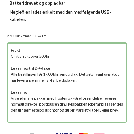
Batteridrevet og oppladbar
Neglefilen lades enkelt med den medfølgende USB-
kabelen.
Artikkelnummer:
NV-024-V
Frakt
Gratis frakt over 500 kr
Leveringstid 2-4 dager
Alle bestillinger før 17.00 blir sendt i dag. Det betyr vanligvis at du
har leveransen innen 2-4 arbeidsdager.
Levering
Vi sender alle pakker med Posten og våre forsendelser leveres
normalt direkte i postkassen din. Hvis pakken ikke får plass sendes
den til nærmeste postkontor og du blir varslet via SMS eller brev.